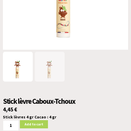
Stick lèvre Caboux-Tchoux
4,45
€
Stick lèvres 4 gr Cacao : 4 gr
Add to cart