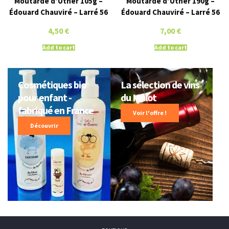
Moutarde d’Uther 105g –
Moutarde d’Uther 190g –
Édouard Chauviré – Larré 56
Édouard Chauviré – Larré 56
4,50
€
7,00
€
Add to cart
Add to cart
Cosmétiques bio
La sélection de vins
pour enfant -
du Mulot
fabriqué en France
Voir l'offre !
Découvrir