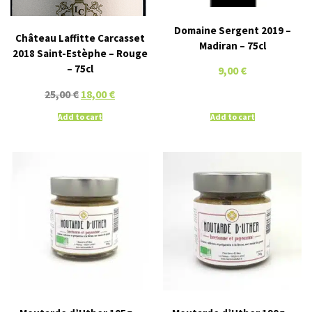
Domaine Sergent 2019 –
Château Laffitte Carcasset
Madiran – 75cl
2018 Saint-Estèphe – Rouge
– 75cl
9,00
€
25,00
€
18,00
€
Add to cart
Add to cart