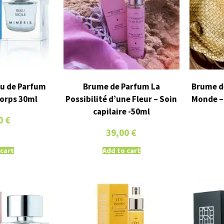
Eau de Parfum
Brume de Parfum La
Brume d
orps 30ml
Possibilité d’une Fleur – Soin
Monde – 
capilaire -50ml
0
€
39,00
€
 cart
Add to cart