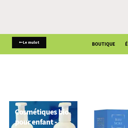
Le mulot
BOUTIQUE
É
Cosmétiques bio
pour enfant -