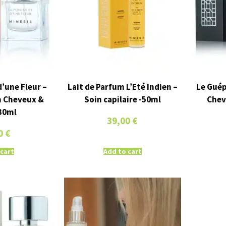
d’une Fleur –
Lait de Parfum L’Eté Indien –
Le Guép
m Cheveux &
Soin capilaire -50ml
Chev
30ml
39,00
€
0
€
 cart
Add to cart