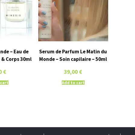
nde – Eau de
Serum de Parfum Le Matin du
 & Corps 30ml
Monde – Soin capilaire – 50ml
0
€
39,00
€
 cart
Add to cart