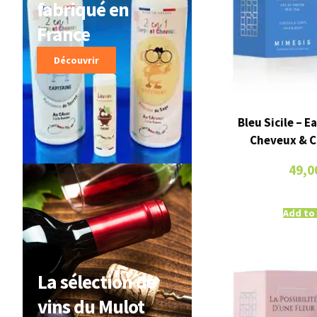
fabriqué en
France
Découvrir
Bleu Sicile – 
Cheveux & C
49,0
Add to
La sélection de
vins du Mulot