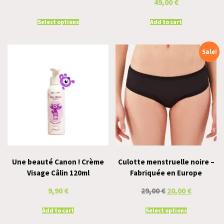
49,00
€
Select options
Add to cart
Sale!
Une beauté Canon ! Crème
Culotte menstruelle noire –
Visage Câlin 120ml
Fabriquée en Europe
9,90
€
29,00
€
20,00
€
Add to cart
Select options