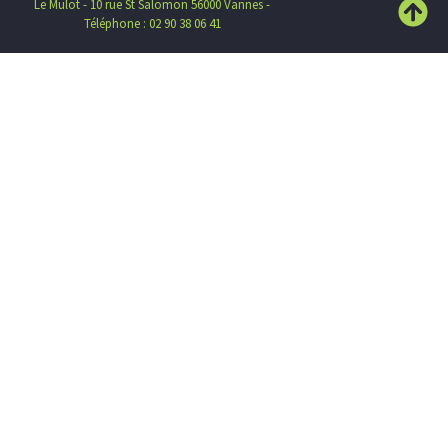
Le Mulot - 10 rue St Salomon 56000 Vannes -
Téléphone : 02 90 38 06 41